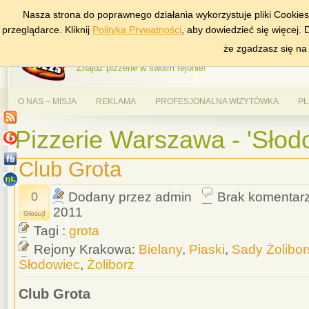
Nasza strona do poprawnego działania wykorzystuje pliki Cookie
DODAJ NAS DO ULUBIONYCH
ZNAJDŹ
przeglądarce. Kliknij
Polityka Prywatności
, aby dowiedzieć się więcej.
AlePizza.com – Ranking
że zgadzasz się na
Znajdź pizzerie w swoim rejonie!
O NAS – MISJA
REKLAMA
PROFESJONALNA WIZYTÓWKA
PŁ
Pizzerie Warszawa - 'Słod
Club Grota
0
Dodany przez admin
Brak komentar
2011
Głosuj!
Tagi :
grota
Rejony Krakowa:
Bielany
,
Piaski
,
Sady Żolibor
Słodowiec
,
Żoliborz
Club Grota