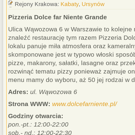
Rejony Krakowa:
Kabaty
,
Ursynów
Pizzeria Dolce far Niente Grande
Ulica Wąwozowa 6 w Warszawie to kolejne 
znaleźć restaurację tym razem Pizzeria Dol
lokalu panuje miła atmosfera oraz kameraln
skomponowane jest w typowo włoski sposó
pizze, makarony, sałatki, lasagne oraz prze
rozwinąć tematu pizzy ponieważ zajmuje o
menu mamy do wyboru, aż 50 jej rodzai w 
Adres:
ul. Wąwozowa 6
Strona WWW:
www.dolcefarniente.pl/
Godziny otwarcia:
pon.-pt.: 12:00-22:00
sob.- nd.: 12:00-22:30