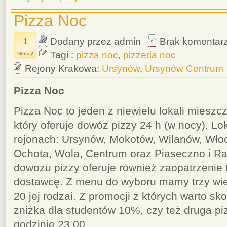
Pizza Noc
1
Dodany przez admin
Brak komentar
Tagi :
pizza noc
,
pizzeria noc
Głosuj!
Rejony Krakowa:
Ursynów
,
Ursynów Centrum
Pizza Noc
Pizza Noc to jeden z niewielu lokali miesz
który oferuje dowóz pizzy 24 h (w nocy). Lo
rejonach: Ursynów, Mokotów, Wilanów, Włoc
Ochota, Wola, Centrum oraz Piaseczno i Ra
dowozu pizzy oferuje również zaopatrzenie 
dostawcę. Z menu do wyboru mamy trzy wie
20 jej rodzai. Z promocji z których warto sk
zniżka dla studentów 10%, czy też druga pi
godzinie 23.00.