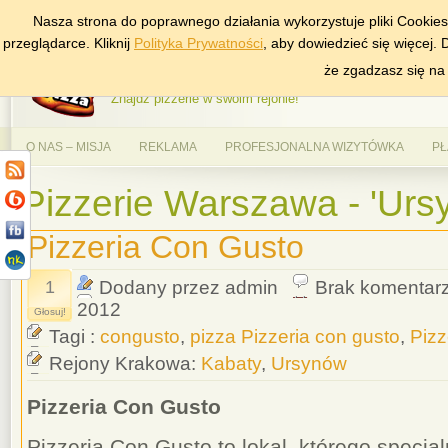
Nasza strona do poprawnego działania wykorzystuje pliki Cookie
DODAJ NAS DO ULUBIONYCH
ZNAJDŹ
przeglądarce. Kliknij
Polityka Prywatności
, aby dowiedzieć się więcej.
AlePizza.com – Ranking
że zgadzasz się na
Znajdź pizzerie w swoim rejonie!
O NAS – MISJA
REKLAMA
PROFESJONALNA WIZYTÓWKA
PŁ
Pizzerie Warszawa - 'Urs
Pizzeria Con Gusto
1
Dodany przez admin
Brak komentar
2012
Głosuj!
Tagi :
congusto
,
pizza Pizzeria con gusto
,
Pizz
Rejony Krakowa:
Kabaty
,
Ursynów
Pizzeria Con Gusto
Pizzeria Con Gusto to lokal, którego specjal