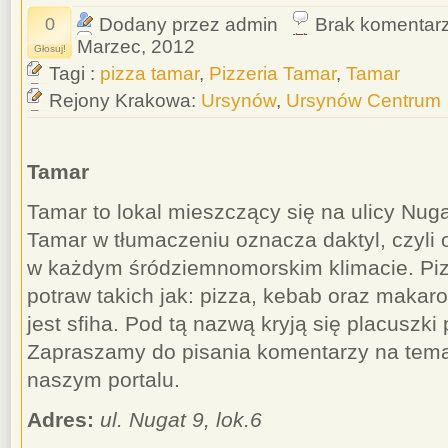
0
Dodany przez admin
Brak komentar
Marzec, 2012
Głosuj!
Tagi :
pizza tamar
,
Pizzeria Tamar
,
Tamar
Rejony Krakowa:
Ursynów
,
Ursynów Centrum
Tamar
Tamar to lokal mieszczący się na ulicy Nu
Tamar w tłumaczeniu oznacza daktyl, czyli
w każdym śródziemnomorskim klimacie. Pizz
potraw takich jak: pizza, kebab oraz makaro
jest sfiha. Pod tą nazwą kryją się placuszki
Zapraszamy do pisania komentarzy na temat
naszym portalu.
Adres:
ul. Nugat 9, lok.6