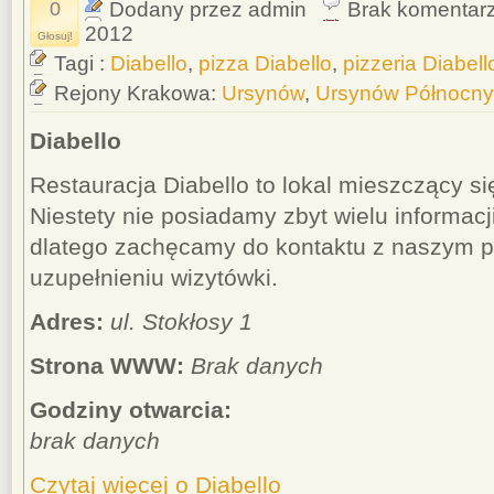
0
Dodany przez admin
Brak komentar
2012
Głosuj!
Tagi :
Diabello
,
pizza Diabello
,
pizzeria Diabell
Rejony Krakowa:
Ursynów
,
Ursynów Północny
Diabello
Restauracja Diabello to lokal mieszczący się
Niestety nie posiadamy zbyt wielu informacji
dlatego zachęcamy do kontaktu z naszym p
uzupełnieniu wizytówki.
Adres:
ul. Stokłosy 1
Strona WWW:
Brak danych
Godziny otwarcia:
brak danych
Czytaj więcej o Diabello