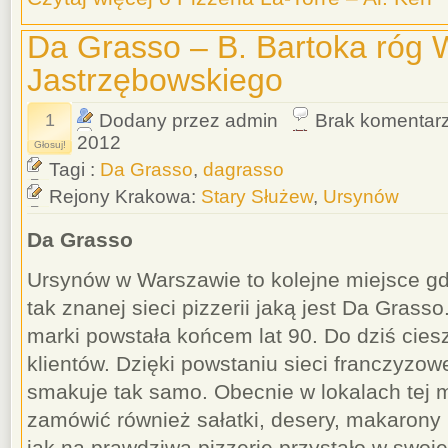
Da Grasso – B. Bartoka róg 
Jastrzębowskiego
1
Dodany przez admin
Brak komentar
2012
Głosuj!
Tagi :
Da Grasso
,
dagrasso
Rejony Krakowa:
Stary Służew
,
Ursynów
Da Grasso
Ursynów w Warszawie to kolejne miejsce gd
tak znanej sieci pizzerii jaką jest Da Grasso
marki powstała końcem lat 90. Do dziś cie
klientów. Dzięki powstaniu sieci franczyzow
smakuje tak samo. Obecnie w lokalach tej 
zamówić również sałatki, desery, makarony 
jak na prawdziwą pizzerię przystało w swoje