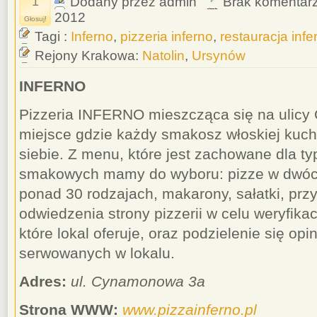
1
Dodany przez admin
Brak komentar
2012
Głosuj!
Tagi :
Inferno
,
pizzeria inferno
,
restauracja infe
Rejony Krakowa:
Natolin
,
Ursynów
INFERNO
Pizzeria INFERNO mieszcząca się na ulicy
miejsce gdzie każdy smakosz włoskiej kuchn
siebie. Z menu, które jest zachowane dla 
smakowych mamy do wyboru: pizze w dwóc
ponad 30 rodzajach, makarony, sałatki, pr
odwiedzenia strony pizzerii w celu weryfika
które lokal oferuje, oraz podzielenie się op
serwowanych w lokalu.
Adres:
ul. Cynamonowa 3a
Strona WWW:
www.pizzainferno.pl