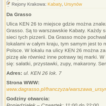
Rejony Krakowa:
Kabaty
,
Ursynów
Da Grasso
Ulica KEN 26 to miejsce gdzie można znaleź
Grasso. Są to warszawskie Kabaty. Każdy s
sieci tych pizzerii. Da Grasso może pochwa
lokalami w całym kraju, tym samym jest to n
Polsce. W lokalu na ulicy KEN 26 można z
pizzę ale również inne potrawy tej marki. W 
się: sałatki, przystawki, zupy, makarony. S
Adres:
ul. KEN 26 lok. 7
Strona WWW:
www.dagrasso.pl/franczyza/warszawa_urs
Godziny otwarcia:
Poniedziałek – Czwartek: 11:00 do 22:00