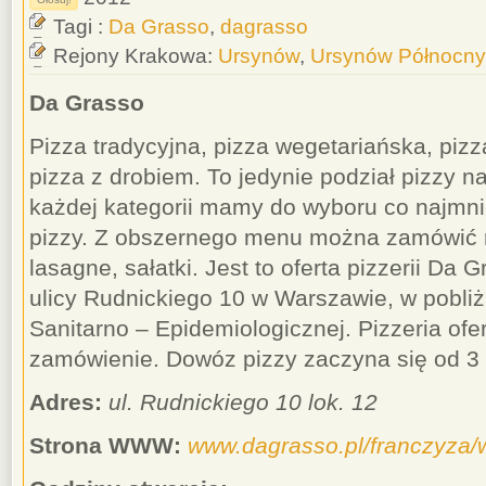
Tagi :
Da Grasso
,
dagrasso
Rejony Krakowa:
Ursynów
,
Ursynów Północny
Da Grasso
Pizza tradycyjna, pizza wegetariańska, piz
pizza z drobiem. To jedynie podział pizzy n
każdej kategorii mamy do wyboru co najmnie
pizzy. Z obszernego menu można zamówić r
lasagne, sałatki. Jest to oferta pizzerii Da 
ulicy Rudnickiego 10 w Warszawie, w pobliż
Sanitarno – Epidemiologicznej. Pizzeria ofe
zamówienie. Dowóz pizzy zaczyna się od 3 
Adres:
ul. Rudnickiego 10 lok. 12
Strona WWW:
www.dagrasso.pl/franczyza/