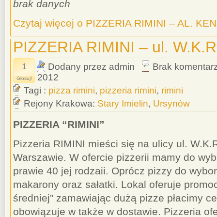
brak danych
Czytaj więcej o PIZZERIA RIMINI – AL. KEN
PIZZERIA RIMINI – ul. W.K.
1
Dodany przez admin
Brak komentar
2012
Głosuj!
Tagi :
pizza rimini
,
pizzeria rimini
,
rimini
Rejony Krakowa:
Stary Imielin
,
Ursynów
PIZZERIA “RIMINI”
Pizzeria RIMINI mieści się na ulicy ul. W.K
Warszawie. W ofercie pizzerii mamy do wyb
prawie 40 jej rodzaii. Oprócz pizzy do wyb
makarony oraz sałatki. Lokal oferuje promoc
średniej” zamawiając dużą pizze płacimy cen
obowiązuje w także w dostawie. Pizzeria of