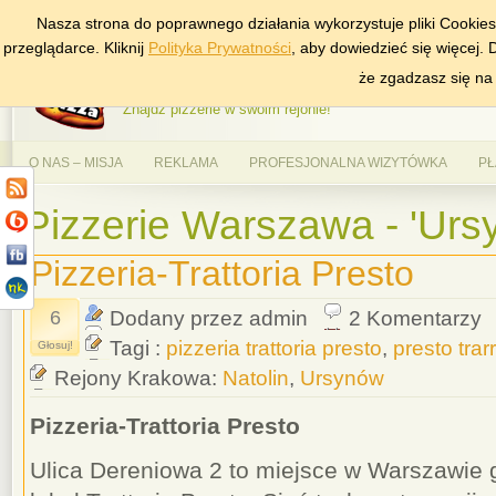
Nasza strona do poprawnego działania wykorzystuje pliki Cookie
DODAJ NAS DO ULUBIONYCH
ZNAJDŹ
przeglądarce. Kliknij
Polityka Prywatności
, aby dowiedzieć się więcej.
AlePizza.com – Ranking
że zgadzasz się na
Znajdź pizzerie w swoim rejonie!
O NAS – MISJA
REKLAMA
PROFESJONALNA WIZYTÓWKA
PŁ
Pizzerie Warszawa - 'Urs
Pizzeria-Trattoria Presto
6
Dodany przez admin
2 Komentarzy
Tagi :
pizzeria trattoria presto
,
presto trar
Głosuj!
Rejony Krakowa:
Natolin
,
Ursynów
Pizzeria-Trattoria Presto
Ulica Dereniowa 2 to miejsce w Warszawie