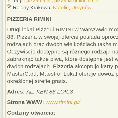
Tagi :
pizza rimini
,
pizzeria rimini
,
rimini
Rejony Krakowa:
Natolin
,
Ursynów
PIZZERIA RIMINI
Drugi lokal Pizzerii RIMINI w Warszawie mo
88. Pizzeria w swojej ofercie posiada opróc
rodzajach oraz dwóch wielkościach także ma
Oczywiście dostępne są różnego rodzaju na
zabraknąć także piwa, które dostępne jest 
dwóch rodzajach. Pizzeria akceptuje karty p
MasterCard, Maestro. Lokal oferuje dowóz p
określonej strefie gratis.
Adres:
AL. KEN 88 LOK.8
Strona WWW:
www.rimini.pl/
Godziny otwarcia: