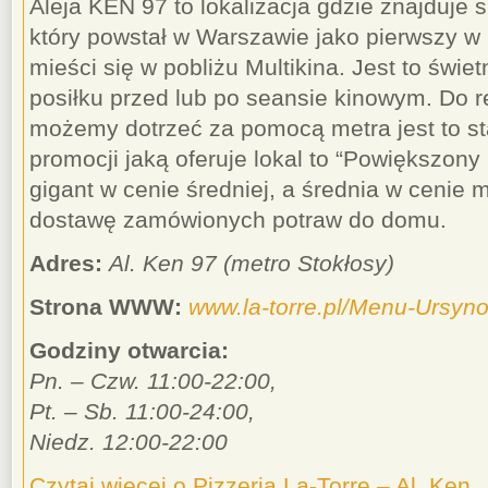
Aleja KEN 97 to lokalizacja gdzie znajduje si
który powstał w Warszawie jako pierwszy w
mieści się w pobliżu Multikina. Jest to świe
posiłku przed lub po seansie kinowym. Do r
możemy dotrzeć za pomocą metra jest to sta
promocji jaką oferuje lokal to “Powiększony 
gigant w cenie średniej, a średnia w cenie m
dostawę zamówionych potraw do domu.
Adres:
Al. Ken 97 (metro Stokłosy)
Strona WWW:
www.la-torre.pl/Menu-Ursyn
Godziny otwarcia:
Pn. – Czw. 11:00-22:00,
Pt. – Sb. 11:00-24:00,
Niedz. 12:00-22:00
Czytaj więcej o Pizzeria La-Torre – Al. Ken