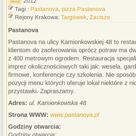
2012
Głosuj!
Tagi :
Pastanova
,
pizza Pastanova
Rejony Krakowa:
Targówek
,
Zacisze
Pastanova
Pastanova na ulicy Kamionkowskiej 48 to resta
klientom do zaoferowania oprócz potraw ma d
z 400 metrowym ogrodem. Restauracja specjaliz
imprez okolicznościowych taki jak: wesela, gard
firmowe, konferencje czy szkolenia. Nie sposób
pozycji menu których oferuje lokal niektóre z n
przystawki. Zapraszamy.
Adres:
ul. Kamionkowska 48
Strona WWW:
www.pastanova.pl
Godziny otwarcia:
Godziny otwarcia: