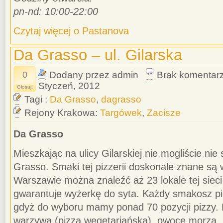
pn-nd: 10:00-22:00
Czytaj więcej o Pastanova
Da Grasso – ul. Gilarska
0
Dodany przez admin
Brak komentar
Styczeń, 2012
Głosuj!
Tagi :
Da Grasso
,
dagrasso
Rejony Krakowa:
Targówek
,
Zacisze
Da Grasso
Mieszkając na ulicy Gilarskiej nie mogliście nie 
Grasso. Smaki tej pizzerii doskonale znane są 
Warszawie można znaleźć aż 23 lokale tej siec
gwarantuje wyżerkę do syta. Każdy smakosz piz
gdyż do wyboru mamy ponad 70 pozycji pizzy. 
warzywa (pizza wegetariańska), owoce morza, 