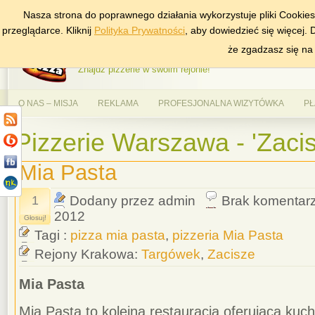
Nasza strona do poprawnego działania wykorzystuje pliki Cookie
DODAJ NAS DO ULUBIONYCH
ZNAJDŹ
przeglądarce. Kliknij
Polityka Prywatności
, aby dowiedzieć się więcej.
AlePizza.com – Ranking
że zgadzasz się na
Znajdź pizzerie w swoim rejonie!
O NAS – MISJA
REKLAMA
PROFESJONALNA WIZYTÓWKA
PŁ
Pizzerie Warszawa - 'Zacis
Mia Pasta
1
Dodany przez admin
Brak komentar
2012
Głosuj!
Tagi :
pizza mia pasta
,
pizzeria Mia Pasta
Rejony Krakowa:
Targówek
,
Zacisze
Mia Pasta
Mia Pasta to kolejna restauracja oferująca ku