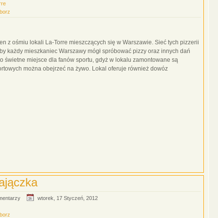
rre
iborz
den z ośmiu lokali La-Torre mieszczących się w Warszawie. Sieć tych pizzerii
k aby każdy mieszkaniec Warszawy mógł spróbować pizzy oraz innych dań
to świetne miejsce dla fanów sportu, gdyż w lokalu zamontowane są
ortowych można obejrzeć na żywo. Lokal oferuje również dowóz
ajączka
mentarzy
wtorek, 17 Styczeń, 2012
iborz