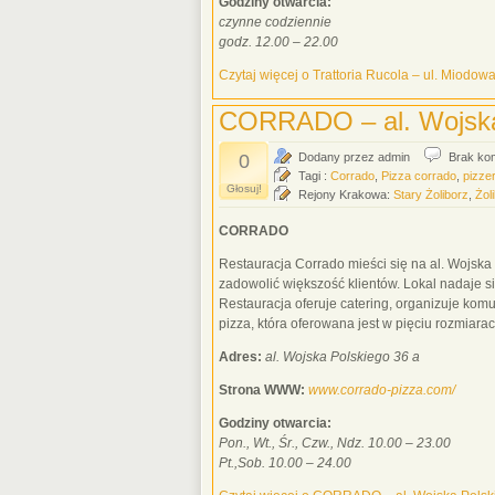
Godziny otwarcia:
czynne codziennie
godz. 12.00 – 22.00
Czytaj więcej o Trattoria Rucola – ul. Miodow
CORRADO – al. Wojska
0
Dodany przez admin
Brak ko
Tagi :
Corrado
,
Pizza corrado
,
pizze
Głosuj!
Rejony Krakowa:
Stary Żoliborz
,
Żol
CORRADO
Restauracja Corrado mieści się na al. Wojsk
zadowolić większość klientów. Lokal nadaje s
Restauracja oferuje catering, organizuje komun
pizza, która oferowana jest w pięciu rozmia
Adres:
al. Wojska Polskiego 36 a
Strona WWW:
www.corrado-pizza.com/
Godziny otwarcia:
Pon., Wt., Śr., Czw., Ndz. 10.00 – 23.00
Pt.,Sob. 10.00 – 24.00