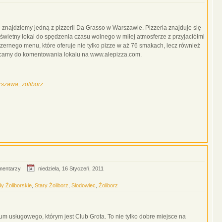
e znajdziemy jedną z pizzerii Da Grasso w Warszawie. Pizzeria znajduje się
świetny lokal do spędzenia czasu wolnego w miłej atmosferze z przyjaciółmi
bszernego menu, które oferuje nie tylko pizze w aż 76 smakach, lecz również
hęcamy do komentowania lokalu na www.alepizza.com.
rszawa_zoliborz
mentarzy
niedziela, 16 Styczeń, 2011
y Żoliborskie
,
Stary Żoliborz
,
Słodowiec
,
Żoliborz
 usługowego, którym jest Club Grota. To nie tylko dobre miejsce na