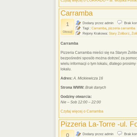
Czytaj więcej o CORRADO – al. Wojska Polsk
Carramba
1
Dodany przez admin
Brak ko
Tagi :
Carramba
,
pizzeria carramba
Głosuj!
Rejony Krakowa:
Stary Żoliborz
,
Żol
Carramba
Pizzeria Carramba mieści się na Starym Żolib
bezpośredni sposób można dotrzeć za pomocą t
wielu informacji o tym lokalu, dlatego prosim
lokalu.
Adres:
A. Mickiewicza 16
Strona WWW:
Brak danych
Godziny otwarcia:
Nie – Sob 12:00 – 22:00
Czytaj więcej o Carramba
Pizzeria La-Torre -ul. F
0
Dodany przez admin
Brak ko