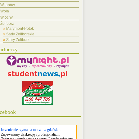
Wilanów
Wola
Włochy
Żoliborz
Marymont-Potok
Sady Żoliborskie
Stary Żoliborz
artnerzy
cebook
leczenie nietrzymania moczu w gdańsk u
Zapewniamy dyskrecję i profesjonalizm.
Zadzwoń i umów się na wizytę. Pomóż sobie już