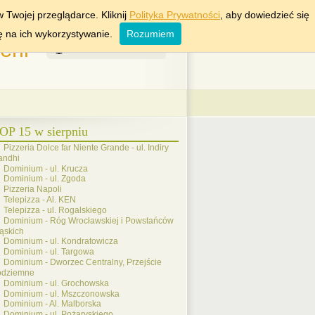
KRAKÓW
WROCŁAW
 Twojej przeglądarce. Kliknij
Polityka Prywatności
, aby dowiedzieć się
ę na ich wykorzystywanie.
Rozumiem
rii
6 Sierpień 2026
OP 15 w sierpniu
Pizzeria Dolce far Niente Grande - ul. Indiry
andhi
Dominium - ul. Krucza
Dominium - ul. Zgoda
Pizzeria Napoli
Telepizza - Al. KEN
Telepizza - ul. Rogalskiego
Dominium - Róg Wrocławskiej i Powstańców
ąskich
Dominium - ul. Kondratowicza
Dominium - ul. Targowa
Dominium - Dworzec Centralny, Przejście
odziemne
Dominium - ul. Grochowska
Dominium - ul. Mszczonowska
Dominium - Al. Malborska
Dominium - ul. Pożaryskiego