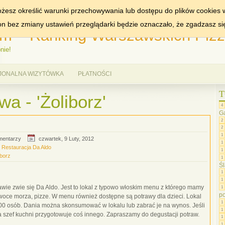
MIASTA:
WARSZAWA
żesz określić warunki przechowywania lub dostępu do plików cookies w
ron bez zmiany ustawień przeglądarki będzie oznaczało, że zgadzasz si
m – Ranking Warszawskich Pizze
nie!
JONALNA WIZYTÓWKA
PŁATNOŚCI
T
a - 'Żoliborz'
4
G
2
2
1
mentarzy
czwartek, 9 Luty, 2012
1
,
Restauracja Da Aldo
1
iborz
1
Śl
1
1
wie zwie się Da Aldo. Jest to lokal z typowo włoskim menu z którego mamy
1
p
owoce morza, pizze. W menu również dostępne są potrawy dla dzieci. Lokal
1
00 osób. Dania można skonsumować w lokalu lub zabrać je na wynos. Jeśli
1
a szef kuchni przygotowuje coś innego. Zapraszamy do degustacji potraw.
1
1