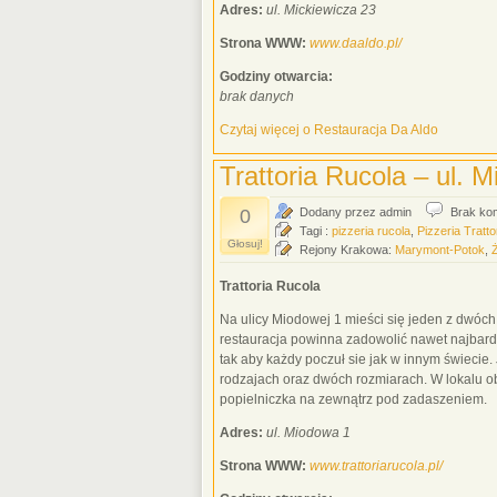
Adres:
ul. Mickiewicza 23
Strona WWW:
www.daaldo.pl/
Godziny otwarcia:
brak danych
Czytaj więcej o Restauracja Da Aldo
Trattoria Rucola – ul. 
0
Dodany przez admin
Brak ko
Tagi :
pizzeria rucola
,
Pizzeria Tratto
Głosuj!
Rejony Krakowa:
Marymont-Potok
,
Ż
Trattoria Rucola
Na ulicy Miodowej 1 mieści się jeden z dwóch
restauracja powinna zadowolić nawet najbardz
tak aby każdy poczuł sie jak w innym świecie.
rodzajach oraz dwóch rozmiarach. W lokalu ob
popielniczka na zewnątrz pod zadaszeniem.
Adres:
ul. Miodowa 1
Strona WWW:
www.trattoriarucola.pl/