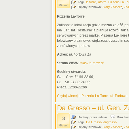
Tagi :
la torre
,
latorre
,
Pizzeria La-To
Głosuj!
Rejony Krakowa:
Stary Żoliborz
,
Żol
Pizzeria La-Torre
Żoliborz to lokalizacja gdzie można zaleźć je
ma już 5 lat. Restauracja planuje rozwój, ta
serwowanych przez markę. Pizzeria La-Torre 
telewizory plazmowe, większość dyscyplin sp
zamówionych potraw.
Adres:
ul. Fortowa 1a
Strona WWW:
www.la-torre.pl
Godziny otwarcia:
Pn. – Czw. 11:00-22:00,
Pt. – Sb. 11:00-24:00,
Niedz. 12:00-22:00
Czytaj więcej o Pizzeria La-Torre -ul. Fortowa
Da Grasso – ul. Gen. Z
3
Dodany przez admin
Brak ko
Tagi :
Da Grasso
,
dagrasso
Głosuj!
Rejony Krakowa:
Stary Żoliborz
,
Żol