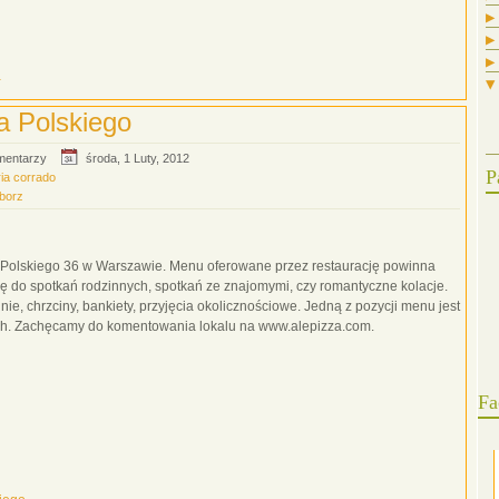
▶
▶
▶
a
▼
 Polskiego
mentarzy
środa, 1 Luty, 2012
P
ria corrado
iborz
a Polskiego 36 w Warszawie. Menu oferowane przez restaurację powinna
ię do spotkań rodzinnych, spotkań ze znajomymi, czy romantyczne kolacje.
ie, chrzciny, bankiety, przyjęcia okolicznościowe. Jedną z pozycji menu jest
rach. Zachęcamy do komentowania lokalu na www.alepizza.com.
Fa