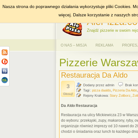
Nasza strona do poprawnego działania wykorzystuje pliki Cookies. Mo
DODAJ NAS DO ULUBIONYCH
ZNAJDŹ
więcej. Dalsze korzystanie z naszych st
AlePizza.co
Znajdź pizzerie w swoim rejo
O NAS – MISJA
REKLAMA
PROFES
Pizzerie Warszaw
Restauracja Da Aldo
3
Dodany przez admin
Brak ko
Tagi :
pizza daaldo
,
Pizzeria Da Aldo
Głosuj!
Rejony Krakowa:
Stary Żoliborz
,
Żol
Da Aldo Restauracja
Restauracja na ulicy Mickiewicza 23 w Warsza
do wyboru: przekąski, zupy, makarony, ryby, 
organizuje również imprezy od 10 nawet do 2
chodzi o śniadania oraz lunch to każdego dni