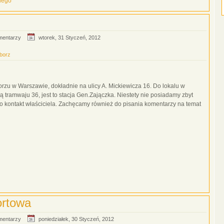
iego
mentarzy
wtorek, 31 Styczeń, 2012
iborz
orzu w Warszawie, dokładnie na ulicy A. Mickiewicza 16. Do lokalu w
ramwaju 36, jest to stacja Gen.Zajączka‎. Niestety nie posiadamy zbyt
y o kontakt właściciela. Zachęcamy również do pisania komentarzy na temat
ortowa
mentarzy
poniedziałek, 30 Styczeń, 2012