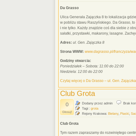
Da Grasso
Ulica Generała Zajączka 8 to lokalizacja gdzi
w pobliżu stawu Raszyńskiego. Da Grasso, to 
i nie tylko. Każdy znajdzie coś dla siebie z o
sałatki, przystawki, makarony, lasagne. Zac
Adres:
ul. Gen. Zajączka 8
Strona WWW:
www.dagrasso.pl/franczyza/wa
Godziny otwarcia:
Poniedziałek – Sobota: 11:00 do 22:00
Niedziela: 12:00 do 22:00
Czytaj więcej o Da Grasso – ul. Gen. Zajączka
Club Grota
0
Dodany przez admin
Brak ko
Tagi :
grota
Głosuj!
Rejony Krakowa:
Bielany
,
Piaski
,
Sad
Club Grota
Tym razem zapraszamy do rozwiniętego centrum