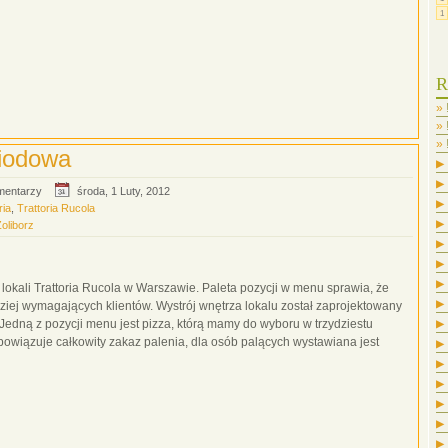
1
R
Miodowa
▶
▶
mentarzy
środa, 1 Luty, 2012
▶
ria
,
Trattoria Rucola
▶
oliborz
▶
▶
▶
 lokali Trattoria Rucola w Warszawie. Paleta pozycji w menu sprawia, że
▶
iej wymagających klientów. Wystrój wnętrza lokalu został zaprojektowany
▶
 Jedną z pozycji menu jest pizza, którą mamy do wyboru w trzydziestu
▶
owiązuje całkowity zakaz palenia, dla osób palących wystawiana jest
▶
▶
▶
▶
▶