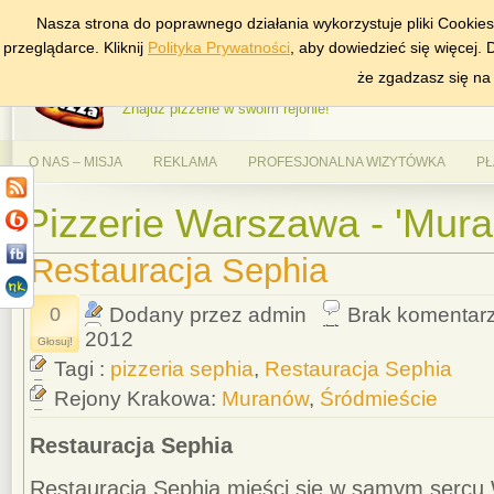
Nasza strona do poprawnego działania wykorzystuje pliki Cookie
DODAJ NAS DO ULUBIONYCH
ZNAJDŹ
przeglądarce. Kliknij
Polityka Prywatności
, aby dowiedzieć się więcej.
AlePizza.com – Ranking
że zgadzasz się na
Znajdź pizzerie w swoim rejonie!
O NAS – MISJA
REKLAMA
PROFESJONALNA WIZYTÓWKA
PŁ
Pizzerie Warszawa - 'Mur
Restauracja Sephia
0
Dodany przez admin
Brak komentar
2012
Głosuj!
Tagi :
pizzeria sephia
,
Restauracja Sephia
Rejony Krakowa:
Muranów
,
Śródmieście
Restauracja Sephia
Restauracja Sephia mieści się w samym sercu