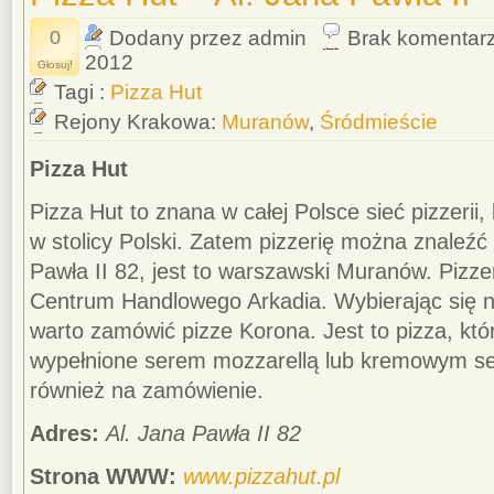
0
Dodany przez admin
Brak komentar
2012
Głosuj!
Tagi :
Pizza Hut
Rejony Krakowa:
Muranów
,
Śródmieście
Pizza Hut
Pizza Hut to znana w całej Polsce sieć pizzerii
w stolicy Polski. Zatem pizzerię można znaleź
Pawła II 82, jest to warszawski Muranów. Pizzer
Centrum Handlowego Arkadia. Wybierając się na
warto zamówić pizze Korona. Jest to pizza, któ
wypełnione serem mozzarellą lub kremowym ser
również na zamówienie.
Adres:
Al. Jana Pawła II 82
Strona WWW:
www.pizzahut.pl