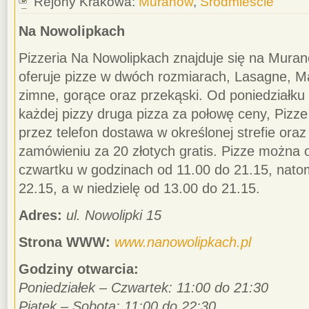
Rejony Krakowa:
Muranów
,
Śródmieście
Na Nowolipkach
Pizzeria Na Nowolipkach znajduje się na Mura
oferuje pizze w dwóch rozmiarach, Lasagne, Ma
zimne, gorące oraz przekąski. Od poniedziałku 
każdej pizzy druga pizza za połowę ceny, Piz
przez telefon dostawa w określonej strefie ora
zamówieniu za 20 złotych gratis. Pizze można 
czwartku w godzinach od 11.00 do 21.15, nato
22.15, a w niedzielę od 13.00 do 21.15.
Adres:
ul. Nowolipki 15
Strona WWW:
www.nanowolipkach.pl
Godziny otwarcia:
Poniedziałek – Czwartek: 11:00 do 21:30
Piątek – Sobota: 11:00 do 22:30