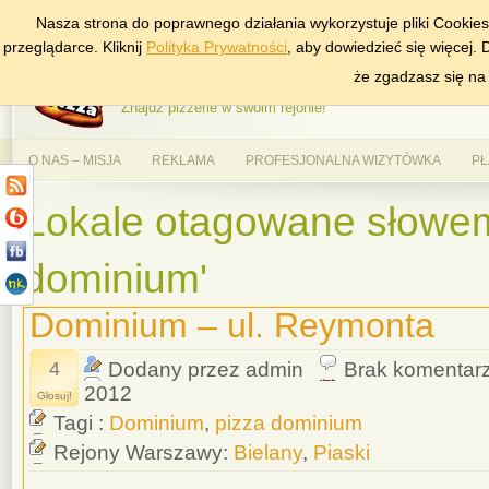
Nasza strona do poprawnego działania wykorzystuje pliki Cookie
DODAJ NAS DO ULUBIONYCH
ZNAJDŹ
przeglądarce. Kliknij
Polityka Prywatności
, aby dowiedzieć się więcej.
AlePizza.com – Ranking
że zgadzasz się na
Znajdź pizzerie w swoim rejonie!
O NAS – MISJA
REKLAMA
PROFESJONALNA WIZYTÓWKA
PŁ
Lokale otagowane słowem
dominium'
Dominium – ul. Reymonta
4
Dodany przez admin
Brak komentar
2012
Głosuj!
Tagi :
Dominium
,
pizza dominium
Rejony Warszawy:
Bielany
,
Piaski