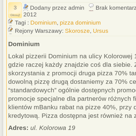
3
Dodany przez admin
Brak komentar
2012
Głosuj!
Tagi :
Dominium
,
pizza dominium
Rejony Warszawy:
Skorosze
,
Ursus
Dominium
Lokal pizzerii Dominium na ulicy Kolorowej 
gdzie raczej każdy znajdzie coś dla siebie
skorzystania z promocji druga pizza 70% ta
dowolną pizzę drugą dostaniemy za 70% ce
“standardowych” ogólnie dostępnych promocj
promocje specjalne dla partnerów różnych f
klientów mBanku rabat na pizze 40%, przy d
kredytową. Pizza dostępna jest również na
Adres:
ul. Kolorowa 19