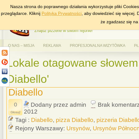
Nasza strona do poprawnego działania wykorzystuje pliki Cookie
DODAJ NAS DO ULUBIONYCH
ZNAJDŹ
przeglądarce. Kliknij
Polityka Prywatności
, aby dowiedzieć się więcej.
AlePizza.com – Ranking
że zgadzasz się na
Znajdź pizzerie w swoim rejonie!
O NAS – MISJA
REKLAMA
PROFESJONALNA WIZYTÓWKA
PŁ
Lokale otagowane słowem 
Diabello'
Diabello
0
Dodany przez admin
Brak komentar
2012
Głosuj!
Tagi :
Diabello
,
pizza Diabello
,
pizzeria Diabell
Rejony Warszawy:
Ursynów
,
Ursynów Północ