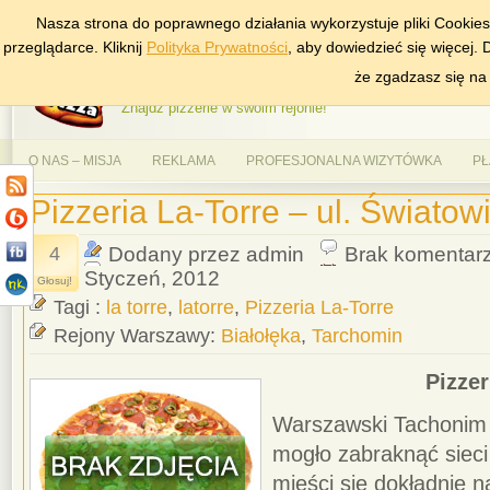
Nasza strona do poprawnego działania wykorzystuje pliki Cookie
DODAJ NAS DO ULUBIONYCH
ZNAJDŹ
przeglądarce. Kliknij
Polityka Prywatności
, aby dowiedzieć się więcej.
AlePizza.com – Ranking
że zgadzasz się na
Znajdź pizzerie w swoim rejonie!
O NAS – MISJA
REKLAMA
PROFESJONALNA WIZYTÓWKA
PŁ
Pizzeria La-Torre – ul. Światow
4
Dodany przez admin
Brak komentar
Styczeń, 2012
Głosuj!
Tagi :
la torre
,
latorre
,
Pizzeria La-Torre
Rejony Warszawy:
Białołęka
,
Tarchomin
Pizzer
Warszawski Tachonim t
mogło zabraknąć sieci 
mieści się dokładnie n