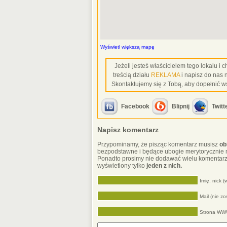
Wyświetl większą mapę
Jeżeli jesteś właścicielem tego lokalu i
treścią działu
REKLAMA
i napisz do nas 
Skontaktujemy się z Tobą, aby dopełnić w
Facebook
Blipnij
Twitt
Napisz komentarz
Przypominamy, że pisząc komentarz musisz
ob
bezpodstawne i będące ubogie merytorycznie 
Ponadto prosimy nie dodawać wielu komentarz
wyświetlony tylko
jeden z nich.
Imię, nick 
Mail (nie z
Strona W