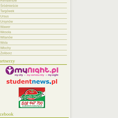
Rembertów
Śródmieście
Targówek
Ursus
Ursynów
Wawer
Wesoła
Wilanów
Wola
Włochy
Żoliborz
artnerzy
cebook