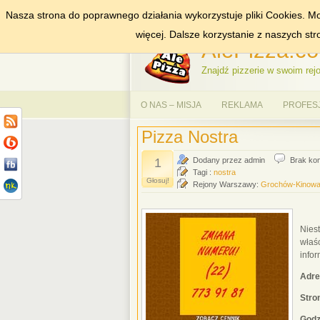
Nasza strona do poprawnego działania wykorzystuje pliki Cookies. Mo
DODAJ NAS DO ULUBIONYCH
ZNAJDŹ
więcej. Dalsze korzystanie z naszych st
AlePizza.co
Znajdź pizzerie w swoim rejo
O NAS – MISJA
REKLAMA
PROFES
Pizza Nostra
1
Dodany przez admin
Brak ko
Tagi :
nostra
Głosuj!
Rejony Warszawy:
Grochów-Kinow
Niest
właśc
infor
Adre
Str
Godz