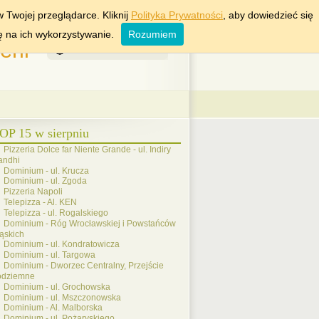
KRAKÓW
WROCŁAW
 Twojej przeglądarce. Kliknij
Polityka Prywatności
, aby dowiedzieć się
ę na ich wykorzystywanie.
Rozumiem
rii
7 Sierpień 2026
OP 15 w sierpniu
Pizzeria Dolce far Niente Grande - ul. Indiry
andhi
Dominium - ul. Krucza
Dominium - ul. Zgoda
Pizzeria Napoli
Telepizza - Al. KEN
Telepizza - ul. Rogalskiego
Dominium - Róg Wrocławskiej i Powstańców
ąskich
Dominium - ul. Kondratowicza
Dominium - ul. Targowa
Dominium - Dworzec Centralny, Przejście
odziemne
Dominium - ul. Grochowska
Dominium - ul. Mszczonowska
Dominium - Al. Malborska
Dominium - ul. Pożaryskiego