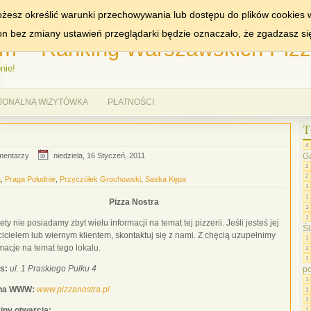
MIASTA:
WARSZAWA
żesz określić warunki przechowywania lub dostępu do plików cookies w
ron bez zmiany ustawień przeglądarki będzie oznaczało, że zgadzasz si
m – Ranking Warszawskich Pizze
nie!
JONALNA WIZYTÓWKA
PŁATNOŚCI
T
4
G
mentarzy
niedziela, 16 Styczeń, 2011
2
2
a
,
Praga Południe
,
Przyczółek Grochowski
,
Saska Kępa
1
1
Pizza Nostra
1
1
ety nie posiadamy zbyt wielu informacji na temat tej pizzerii. Jeśli jesteś jej
Śl
icielem lub wiernym klientem, skontaktuj się z nami. Z chęcią uzupełnimy
1
macje na temat tego lokalu.
1
1
s:
ul. 1 Praskiego Pułku 4
p
1
ona WWW:
www.pizzanostra.pl
1
1
iny otwarcia:
1