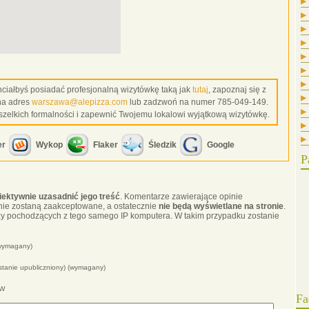
▶
▶
▶
▶
▶
▶
▶
 chciałbyś posiadać profesjonalną wizytówkę taką jak
tutaj
, zapoznaj się z
▶
na adres
warszawa@alepizza.com
lub zadzwoń na numer 785-049-149.
▶
szelkich formalności i zapewnić Twojemu lokalowi wyjątkową wizytówkę.
▶
▶
er
Wykop
Flaker
Śledzik
Google
P
iektywnie uzasadnić jego treść
. Komentarze zawierające opinie
nie zostaną zaakceptowane, a ostatecznie
nie będą wyświetlane na stronie
.
y pochodzących z tego samego IP komputera. W takim przypadku zostanie
(wymagany)
ostanie upubliczniony) (wymagany)
WW
Fa