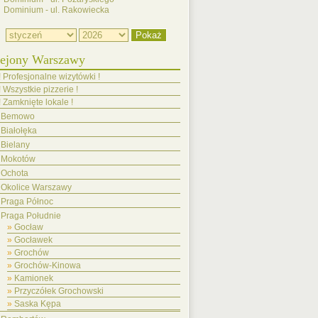
Dominium - ul. Rakowiecka
ejony Warszawy
! Profesjonalne wizytówki !
! Wszystkie pizzerie !
! Zamknięte lokale !
Bemowo
Białołęka
Bielany
Mokotów
Ochota
Okolice Warszawy
Praga Północ
Praga Południe
Gocław
Gocławek
Grochów
Grochów-Kinowa
Kamionek
Przyczółek Grochowski
Saska Kępa