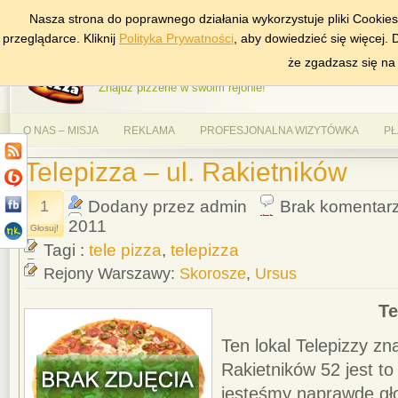
Nasza strona do poprawnego działania wykorzystuje pliki Cookie
DODAJ NAS DO ULUBIONYCH
ZNAJDŹ
przeglądarce. Kliknij
Polityka Prywatności
, aby dowiedzieć się więcej.
AlePizza.com – Ranking
że zgadzasz się na
Znajdź pizzerie w swoim rejonie!
O NAS – MISJA
REKLAMA
PROFESJONALNA WIZYTÓWKA
PŁ
Telepizza – ul. Rakietników
1
Dodany przez admin
Brak komentar
2011
Głosuj!
Tagi :
tele pizza
,
telepizza
Rejony Warszawy:
Skorosze
,
Ursus
Te
Ten lokal Telepizzy zna
Rakietników 52 jest to
jesteśmy naprawdę gło