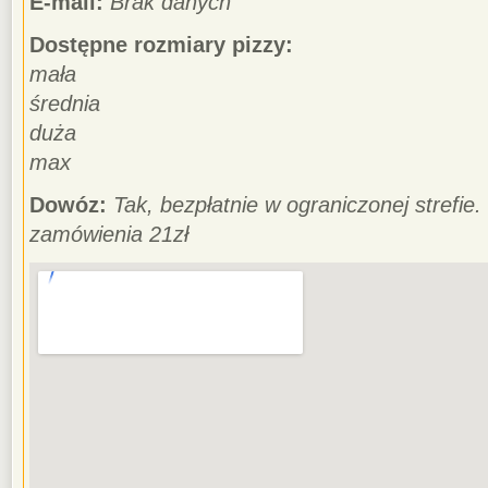
E-mail:
Brak danych
Dostępne rozmiary pizzy:
mała
średnia
duża
max
Dowóz:
Tak, bezpłatnie w ograniczonej strefie
zamówienia 21zł