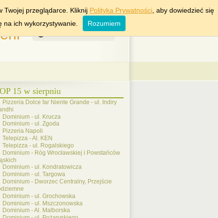
KRAKÓW
WROCŁAW
 Twojej przeglądarce. Kliknij
Polityka Prywatności
, aby dowiedzieć się
ę na ich wykorzystywanie.
Rozumiem
rii
6 Sierpień 2026
OP 15 w sierpniu
Pizzeria Dolce far Niente Grande - ul. Indiry
andhi
Dominium - ul. Krucza
Dominium - ul. Zgoda
Pizzeria Napoli
Telepizza - Al. KEN
Telepizza - ul. Rogalskiego
Dominium - Róg Wrocławskiej i Powstańców
ąskich
Dominium - ul. Kondratowicza
Dominium - ul. Targowa
Dominium - Dworzec Centralny, Przejście
odziemne
Dominium - ul. Grochowska
Dominium - ul. Mszczonowska
Dominium - Al. Malborska
Dominium - ul. Pożaryskiego