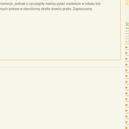
promocje, jednak o szczegóły należy pytać osobiście w lokalu lub
1
onych potraw w określonej strefie dowóz gratis. Zapraszamy
R
▶
▶
▶
▶
▶
▶
▶
▶
▶
▶
▶
▶
▶
▶
▶