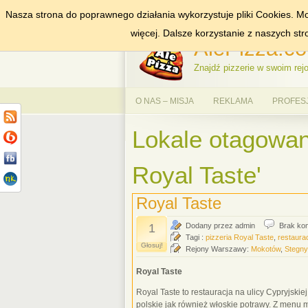
Nasza strona do poprawnego działania wykorzystuje pliki Cookies. Mo
DODAJ NAS DO ULUBIONYCH
ZNAJDŹ
więcej. Dalsze korzystanie z naszych st
AlePizza.co
Znajdź pizzerie w swoim rejo
O NAS – MISJA
REKLAMA
PROFES
Lokale otagowan
Royal Taste'
Royal Taste
1
Dodany przez admin
Brak ko
Tagi :
pizzeria Royal Taste
,
restaura
Głosuj!
Rejony Warszawy:
Mokotów
,
Stegny
Royal Taste
Royal Taste to restauracja na ulicy Cypryjski
polskie jak również włoskie potrawy. Z menu 