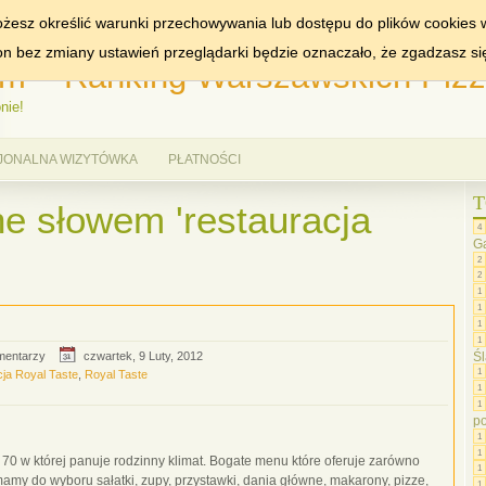
MIASTA:
WARSZAWA
żesz określić warunki przechowywania lub dostępu do plików cookies w
ron bez zmiany ustawień przeglądarki będzie oznaczało, że zgadzasz si
m – Ranking Warszawskich Pizze
nie!
JONALNA WIZYTÓWKA
PŁATNOŚCI
T
e słowem 'restauracja
4
G
2
2
1
1
1
1
Śl
mentarzy
czwartek, 9 Luty, 2012
1
cja Royal Taste
,
Royal Taste
1
1
p
1
1
ej 70 w której panuje rodzinny klimat. Bogate menu które oferuje zarówno
1
mamy do wyboru sałatki, zupy, przystawki, dania główne, makarony, pizze,
1